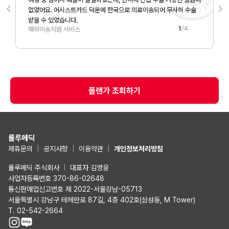
keyboard_arrow_left
keyboard_arrow_right
없었어요. 어시스트카드 덕분에 한국으로 의료이송되어 무사히 수술
받을 수 있었습니다.
1
/
4
해외이송지원 서비스
플랜가 조회하기
룰루메딕
제휴문의
|
공지사항
|
이용약관
|
개인정보처리방침
룰루메딕 주식회사
|
대표자 김영웅
사업자등록번호 370-86-02648
통신판매업신고번호 제 2022-서울강남-05713
서울특별시 강남구 테헤란로 87길, 4층 402호(삼성동, M Tower)
T. 02-542-2664