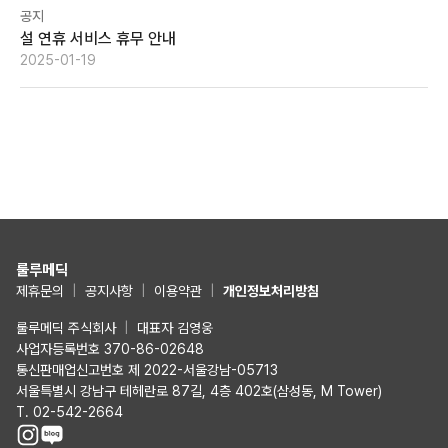
공지
설 연휴 서비스 휴무 안내
2025-01-19
룰루메딕
제휴문의
|
공지사항
|
이용약관
|
개인정보처리방침
룰루메딕 주식회사
|
대표자 김영웅
사업자등록번호 370-86-02648
통신판매업신고번호 제 2022-서울강남-05713
서울특별시 강남구 테헤란로 87길, 4층 402호(삼성동, M Tower)
T. 02-542-2664